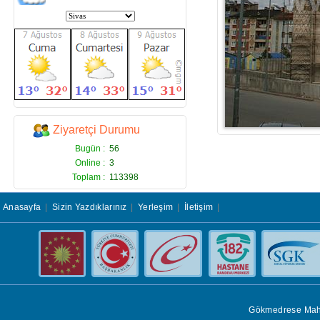
Ziyaretçi Durumu
Bugün :
56
Online :
3
Toplam :
113398
Anasayfa
|
Sizin Yazdıklarınız
|
Yerleşim
|
İletişim
|
Gökmedrese Mah