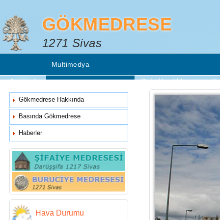
GÖKMEDRESE
1271 Sivas
Multimedya
Anasayfa
Sizin Yazdıklarınız
Ye
Fotoğraf Arşivi
Gökmedrese Hakkında
Video Arşivi
Basında Gökmedrese
Haberler
Hava Durumu